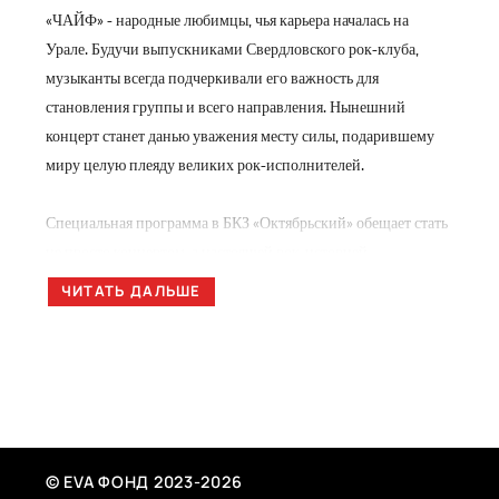
«ЧАЙФ» - народные любимцы, чья карьера началась на
Урале. Будучи выпускниками Свердловского рок-клуба,
музыканты всегда подчеркивали его важность для
становления группы и всего направления. Нынешний
концерт станет данью уважения месту силы, подарившему
миру целую плеяду великих рок-исполнителей.
Специальная программа в БКЗ «Октябрьский» обещает стать
не просто концертом, а настоящей рок-историей,
объединяющей поколения поклонников уральской музыки.
ЧИТАТЬ ДАЛЬШЕ
Не пропустите!
БИЛЕТЫ
© EVA ФОНД 2023-2026