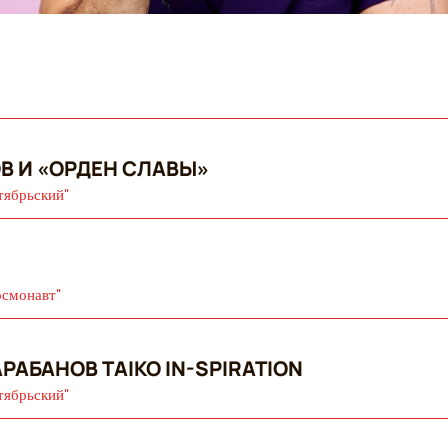
В И «ОРДЕН СЛАВЫ»
тябрьский"
осмонавт"
РАБАНОВ TAIKO IN-SPIRATION
тябрьский"