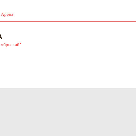
 Арена
А
тябрьский"