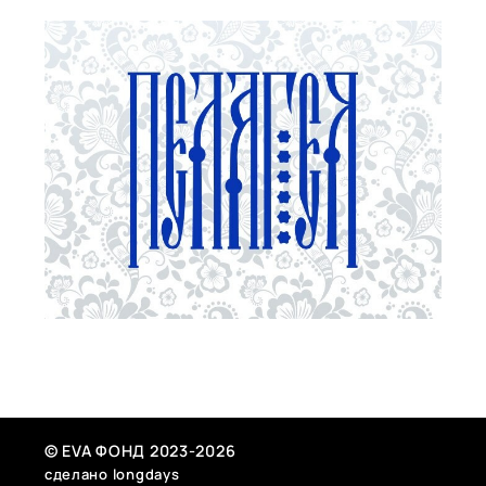
яркие образы, узнаваемый и уже для огромного количества
людей —это родной голос, который создает ощущение
личного семейного тепла и общей народной
гордости.Концерт — сказка. Рождественское чудо,
подготовленное и воплощенное сказочно талантливыми
молодыми российскими музыкантами.
© EVA ФОНД 2023-2026
сделано longdays