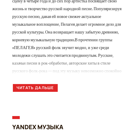
сцену в четыре года и до сих пор артистка посвящает свою
жизнь и творчество русской народной песне. Популяризируя
русскую песню, давая ей новое свежее актуальное
музыкальное воплощение, Пелагея делает огромное дело для
русской культуры. Она возвращает нашу забытую древнюю,
корневую музыкальную традицию.В прочтении группы
«ПЕЛАГЕЯ» русский фолк звучит модно, и уже среди
молодежи слушать это считается продвинутым. Русские,
казачьи песни в рок-обработке, авторские хиты в стиле
русского фолк-рока — под эту музыку невозможно спокойно
усидеть на месте. А еще она рождает много глубоких и
важных мыслей…Группа использует различные жанры — от
ЧИТАТЬ ДАЛЬШЕ
позитивного диско до психоделического арт-рока, не
изменяя главной задаче — вернуть традиционный русский
фолк в жизнь современных людей.Пелагея — неизменный
член культового «Золотого состава» жюри в ТВ-проекте
YANDEX МУЗЫКА
«Голос».И ее ГОЛОС пластичный, глубокий, с огромным
диапазоном, умеющий воплощать самые тонкие и самые