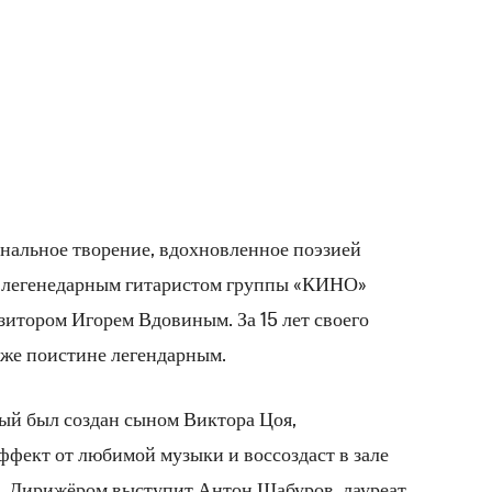
льное творение, вдохновленное поэзией
 легенедарным гитаристом группы «КИНО»
тором Игорем Вдовиным. За 15 лет своего
уже поистине легендарным.
ый был создан сыном Виктора Цоя,
ффект от любимой музыки и воссоздаст в зале
. Дирижёром выступит Антон Шабуров, лауреат