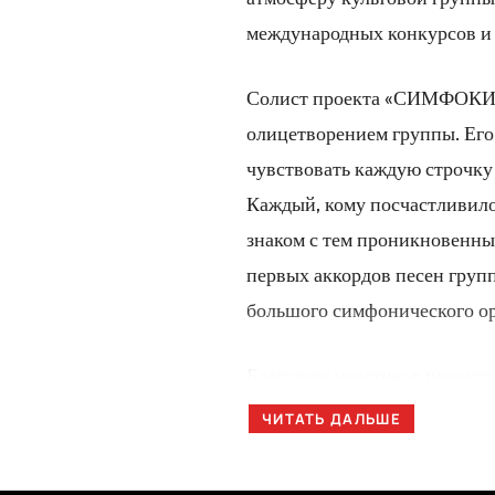
международных конкурсов и
Солист проекта «СИМФОКИН
олицетворением группы. Его
чувствовать каждую строчку
Каждый, кому посчастливи
знаком с тем проникновенным
первых аккордов песен гру
большого симфонического ор
Благодаря участию в проекте
гитариста Виктора Савича, 
ЧИТАТЬ ДАЛЬШЕ
платформа вкупе с большим
Каспаряна!