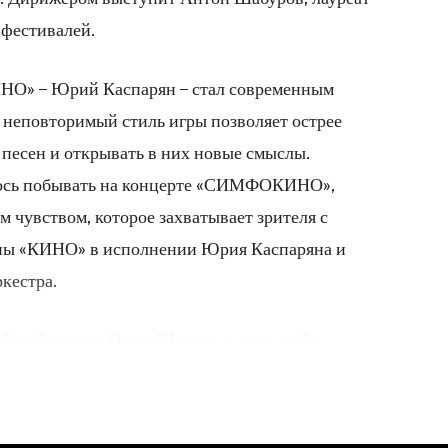
 фестивалей.
О» – Юрий Каспарян – стал современным
 неповторимый стиль игры позволяет острее
 песен и открывать в них новые смыслы.
лось побывать на концерте «СИМФОКИНО»,
 чувством, которое захватывает зрителя с
ппы «КИНО» в исполнении Юрия Каспаряна и
кестра.
 барабанщика Олега Шунцова, а также бас-
создается невероятно мощная ритмическая
 симфоническим оркестром и гитарой Юрия