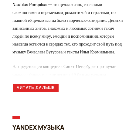
Nautilus Pompilius — это целая жизнь, со своими
сложностями и переменами, романтикой и страстями, но
главной её целью всегда было творческое созидание. Десятки
записанных хитов, знакомых и любимых сотнями тысяч
людей по всему миру, эмоции и воспоминания, которые
навсегда остаются в сердцах тех, кто проходит свой путь под
музыку Вячеслава Бутусова и тексты Ильи Кормильцева.
На предстоящем концерте в Санкт-Петербурге прозвучат
самые любимые и яркие песни «НАУ» в актуальном
сценическом прочтении. Глубина и атмосфера хорошо
ЧИТАТЬ ДАЛЬШЕ
знакомых музыкальных полотен будут усилены благодаря
высокотехнологичному мультимедийному шоу и эффектной
сценографии.
До встречи 17 октября в БКЗ «Октябрьский» на большом
YANDEX МУЗЫКА
концерте Вячеслава Бутусова и «Ордена Славы»,